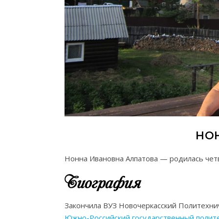
НО
Нонна Ивановна Алпатова — родилась чет
Биография
Закончила ВУЗ Новочеркасский Политехни
Южно-Российский государственный полите